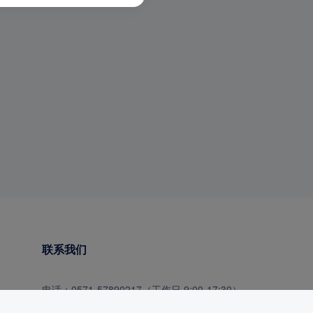
联系我们
电话：
0571-57890217（工作日 9:00-17:30）
邮箱：kefu@fanyigou.com