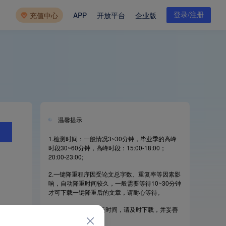
开放平台
企业版
充值中心
APP
登录/注册
温馨提示
1.检测时间：一般情况3~30分钟，毕业季的高峰
时段30~60分钟，高峰时段：15:00-18:00；
20:00-23:00;
2.一键降重程序因受论文总字数、重复率等因素影
响，自动降重时间较久，一般需要等待10~30分钟
才可下载一键降重后的文章，请耐心等待。
3.检测报告只保留7天时间，请及时下载，并妥善
保存好